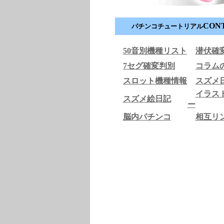
CON
パチンコチュートリアル
50音別機種リスト
潜伏確
7セグ確変判別
コラム
スロット機種情報
スズメ
イラス
スズメ絵日記
ー
脳内パチンコ
相互リ